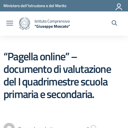
Vai ai contenuti
Vai al menu di navigazione
Vai al footer
Ministero dell'Istruzione e del Merito
Istituto Comprensivo
"Giuseppe Moscato"
— Visita la pagina iniziale della scuola
“Pagella online” –
documento di valutazione
del I quadrimestre scuola
primaria e secondaria.