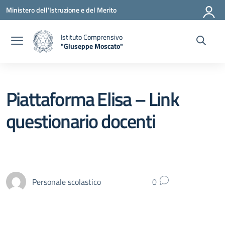
Vai ai contenuti
Vai al menu di navigazione
Vai al footer
Ministero dell'Istruzione e del Merito
Istituto Comprensivo
"Giuseppe Moscato"
— Visita la pagina iniziale della scuola
Piattaforma Elisa – Link
questionario docenti
Personale scolastico
0