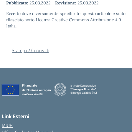
Pubblicato:
25.03.2022
-
Revisione:
25.03.2022
Eccetto dove diversamente specificato, questo articolo è stato
rilasciato sotto Licenza Creative Commons Attribuzione 4.0
Italia.
Stampa / Condividi
Istituto Comprensivo
"Giuseppe Moscato"
di Reggio Calabria (RC)
— Visita la pagina iniziale della scuola
Link Esterni
MIUR