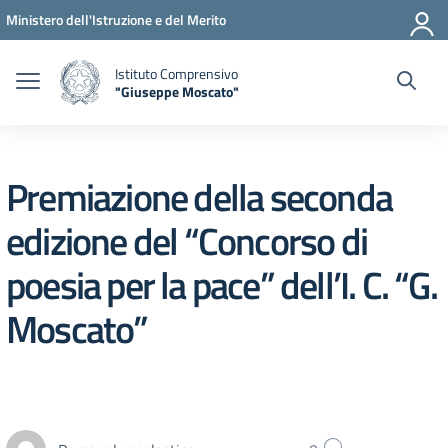
Vai ai contenuti
Vai al menu di navigazione
Vai al footer
Ministero dell'Istruzione e del Merito
Istituto Comprensivo
"Giuseppe Moscato"
— Visita la pagina iniziale della scuola
Premiazione della seconda
edizione del “Concorso di
poesia per la pace” dell’I. C. “G.
Moscato”