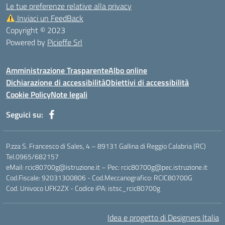
Le tue preferenze relative alla privacy
Inviaci un FeedBack
Copyright © 2023
Powered by
Picieffe Srl
Amministrazione Trasparente
Albo online
Dichiarazione di accessibilità
Obiettivi di accessibilità
Cookie Policy
Note legali
Seguici su:
P.zza S. Francesco di Sales, 4 – 89131 Gallina di Reggio Calabria (RC)
Tel.0965/682157
eMail: rcic80700g@istruzione.it – Pec: rcic80700g@pec.istruzione.it
Cod.Fiscale: 92031300806 - Cod.Meccanografico: RCIC80700G
Cod. Univoco UFK2ZX - Codice iPA: istsc_rcic80700g
Idea e progetto di Designers Italia