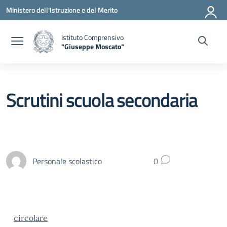
Vai ai contenuti
Vai al menu di navigazione
Vai al footer
Ministero dell'Istruzione e del Merito
Istituto Comprensivo
"Giuseppe Moscato"
— Visita la pagina iniziale della scuola
Scrutini scuola secondaria
Personale scolastico
0
circolare