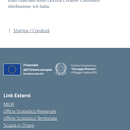
stato rilasciato sotto Licenza Creative Commons
Attribuzione 4.0 Italia.
Stampa / Condividi
Istituto Comprensivo
"Giuseppe Moscato"
di Reggio Calabria (RC)
— Visita la pagina iniziale della scuola
Link Esterni
MIUR
Ufficio Scolastico Regionale
Ufficio Scolastico Territoriale
Scuola in Chiaro