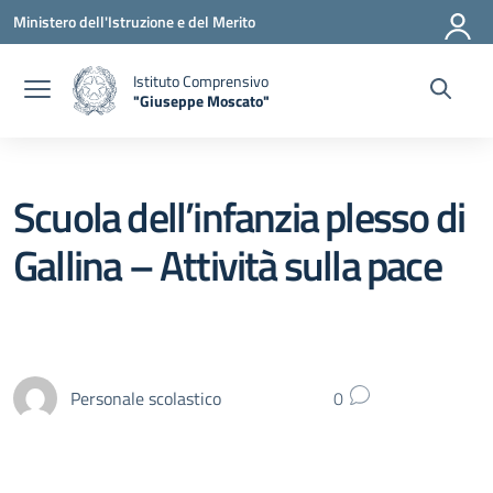
Vai ai contenuti
Vai al menu di navigazione
Vai al footer
Ministero dell'Istruzione e del Merito
Istituto Comprensivo
"Giuseppe Moscato"
— Visita la pagina iniziale della scuola
Scuola dell’infanzia plesso di
Gallina – Attività sulla pace
Personale scolastico
0