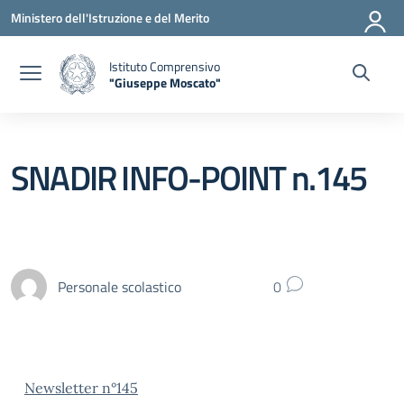
Vai ai contenuti
Vai al menu di navigazione
Vai al footer
Ministero dell'Istruzione e del Merito
Istituto Comprensivo
"Giuseppe Moscato"
— Visita la pagina iniziale della scuola
SNADIR INFO-POINT n.145
Personale scolastico
0
Newsletter n°145