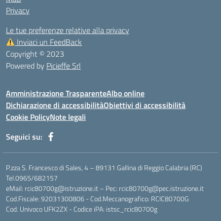
Privacy
Le tue preferenze relative alla privacy
Inviaci un FeedBack
Copyright © 2023
Powered by
Picieffe Srl
Amministrazione Trasparente
Albo online
Dichiarazione di accessibilità
Obiettivi di accessibilità
Cookie Policy
Note legali
Seguici su:
P.zza S. Francesco di Sales, 4 – 89131 Gallina di Reggio Calabria (RC)
Tel.0965/682157
eMail: rcic80700g@istruzione.it – Pec: rcic80700g@pec.istruzione.it
Cod.Fiscale: 92031300806 - Cod.Meccanografico: RCIC80700G
Cod. Univoco UFK2ZX - Codice iPA: istsc_rcic80700g