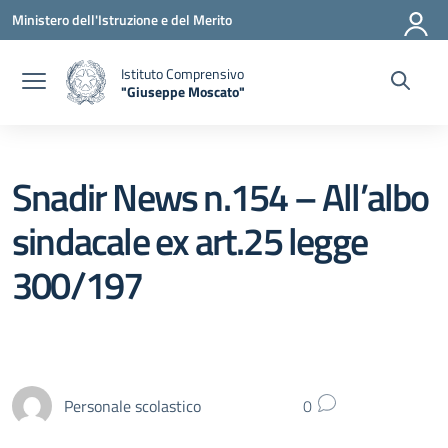
Vai ai contenuti
Vai al menu di navigazione
Vai al footer
Ministero dell'Istruzione e del Merito
Istituto Comprensivo
"Giuseppe Moscato"
— Visita la pagina iniziale della scuola
Snadir News n.154 – All’albo
sindacale ex art.25 legge
300/197
Personale scolastico
0