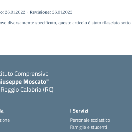
o:
26.01.2022
-
Revisione:
26.01.2022
ove diversamente specificato, questo articolo è stato rilasciato sott
tituto Comprensivo
Giuseppe Moscato"
 Reggio Calabria (RC)
Visita la pagina iniziale della scuola
la
I Servizi
zione
Personale scolastico
Famiglie e studenti