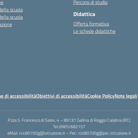
ne
Percorsi di studio
della scuola
Didattica
della scuola
Offerta formativa
azione
Le schede didattiche
e di accessibilità
Obiettivi di accessibilità
Cookie Policy
Note legali
P.zza S. Francesco di Sales, 4 – 89131 Gallina di Reggio Calabria (RC)
Tel.0965/682157
eMail: rcic80700g@istruzione.it – Pec: rcic80700g@pec.istruzione.it