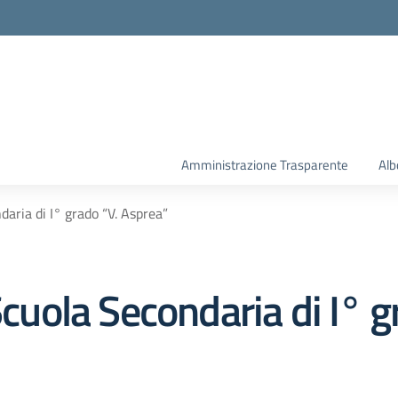
la scuola
Amministrazione Trasparente
Alb
daria di I° grado “V. Asprea”
 Scuola Secondaria di I° 