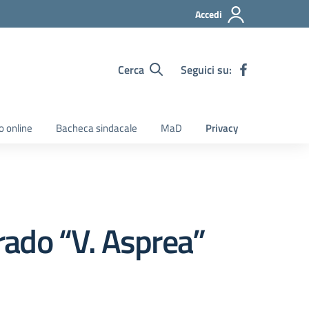
Accedi
Cerca
Seguici su:
o online
Bacheca sindacale
MaD
Privacy
grado “V. Asprea”