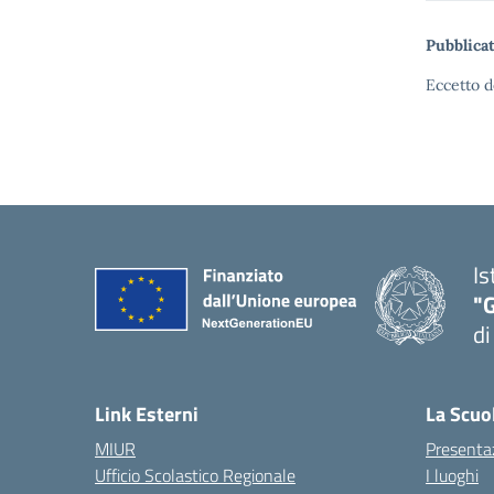
Pubblicat
Eccetto d
Is
"
di
— 
Link Esterni
La Scuo
MIUR
Presenta
Ufficio Scolastico Regionale
I luoghi