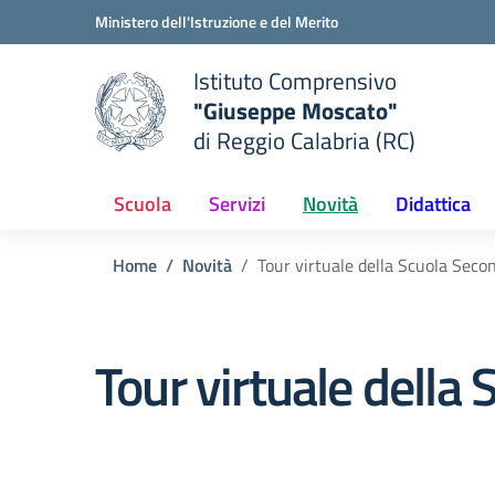
Vai ai contenuti
Vai al menu di navigazione
Vai al footer
Ministero dell'Istruzione e del Merito
Istituto Comprensivo
"Giuseppe Moscato"
e della scuola
di Reggio Calabria (RC)
— Visita la pagina iniziale del
Scuola
Servizi
Novità
Didattica
Home
Novità
Tour virtuale della Scuola Secon
Tour virtuale della