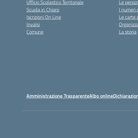
Ufficio Scolastico Territoriale
Le perso
Scuola in Chiaro
I numeri 
Iscrizioni On Line
Le carte 
Invalsi
Organizz
Comune
La storia
Amministrazione Trasparente
Albo online
Dichiarazion