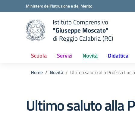
Vai ai contenuti
Vai al menu di navigazione
Vai al footer
Ministero dell'Istruzione e del Merito
Istituto Comprensivo
"Giuseppe Moscato"
e della scuola
di Reggio Calabria (RC)
— Visita la pagina iniziale del
Scuola
Servizi
Novità
Didattica
Home
Novità
Ultimo saluto alla Prof.ssa Luci
Ultimo saluto alla 