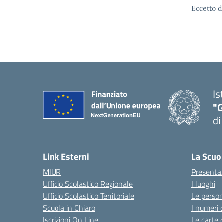
Eccetto d
Is
"
di
— 
Link Esterni
La Scuo
MIUR
Presenta
Ufficio Scolastico Regionale
I luoghi
Ufficio Scolastico Territoriale
Le perso
Scuola in Chiaro
I numeri 
Iscrizioni On Line
Le carte 