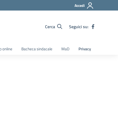
Accedi
Cerca
Seguici su:
o online
Bacheca sindacale
MaD
Privacy