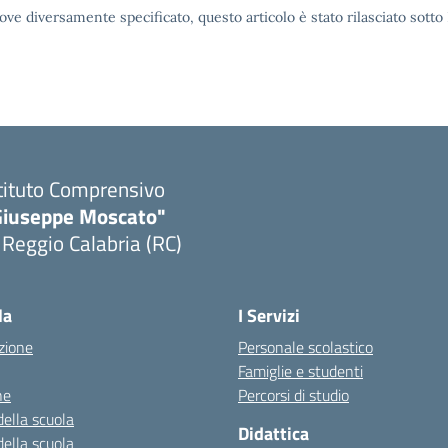
ove diversamente specificato, questo articolo è stato rilasciato sott
tituto Comprensivo
Giuseppe Moscato"
 Reggio Calabria (RC)
Visita la pagina iniziale della scuola
la
I Servizi
zione
Personale scolastico
Famiglie e studenti
ne
Percorsi di studio
della scuola
Didattica
della scuola