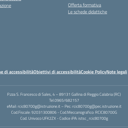
Offerta formativa
azione
Le schede didattiche
e di accessibilità
Obiettivi di accessibilità
Cookie Policy
Note legali
P.zza S. Francesco di Sales, 4 – 89131 Gallina di Reggio Calabria (RC)
Tel.0965/682157
eMail: rcic80700g@istruzione.it – Pec: rcic80700g@pec.istruzione.it
Cod.Fiscale: 92031300806 - Cod.Meccanografico: RCIC80700G
Cod. Univoco UFK2ZX - Codice iPA: istsc_rcic80700g