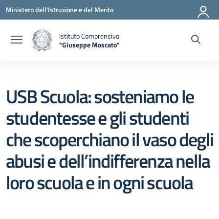
Vai ai contenuti
Vai al menu di navigazione
Vai al footer
Ministero dell'Istruzione e del Merito
Istituto Comprensivo
"Giuseppe Moscato"
— Visita la pagina iniziale della scuola
USB Scuola: sosteniamo le
studentesse e gli studenti
che scoperchiano il vaso degli
abusi e dell’indifferenza nella
loro scuola e in ogni scuola