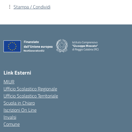
Stampa / Condividi
Istituto Comprensivo
"Giuseppe Moscato"
di Reggio Calabria (RC)
— Visita la pagina iniziale della scuola
Link Esterni
MIUR
Ufficio Scolastico Regionale
Ufficio Scolastico Territoriale
Scuola in Chiaro
Iscrizioni On Line
Invalsi
Comune