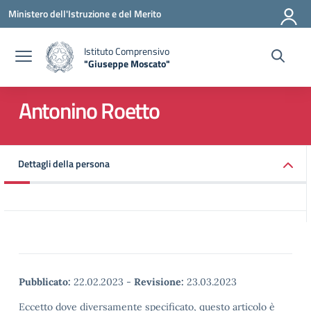
Vai ai contenuti
Vai al menu di navigazione
Vai al footer
Ministero dell'Istruzione e del Merito
Istituto Comprensivo
"Giuseppe Moscato"
— Visita la pagina iniziale della scuola
Antonino Roetto
Dettagli della persona
Pubblicato:
22.02.2023
-
Revisione:
23.03.2023
Eccetto dove diversamente specificato, questo articolo è