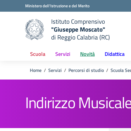
Vai ai contenuti
Vai al menu di navigazione
Vai al footer
Ministero dell'Istruzione e del Merito
Istituto Comprensivo
"Giuseppe Moscato"
e della scuola
di Reggio Calabria (RC)
— Visita la pagina iniziale del
Scuola
Servizi
Novità
Didattica
Home
Servizi
Percorsi di studio
Scuola Se
Indirizzo Musical