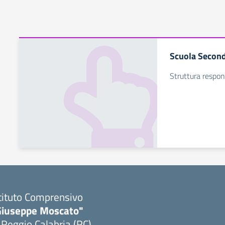
Scuola Second
Struttura respons
tituto Comprensivo
Giuseppe Moscato"
 Reggio Calabria (RC)