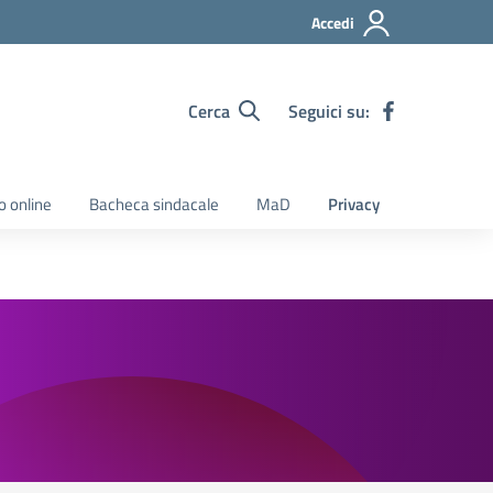
Accedi
Cerca
Seguici su:
o online
Bacheca sindacale
MaD
Privacy