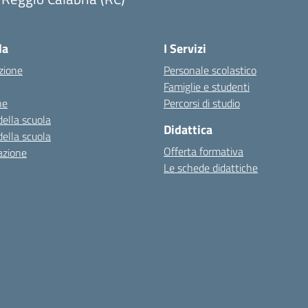
Visita la pagina iniziale della scuola
la
I Servizi
zione
Personale scolastico
Famiglie e studenti
ne
Percorsi di studio
della scuola
Didattica
della scuola
Offerta formativa
azione
Le schede didattiche