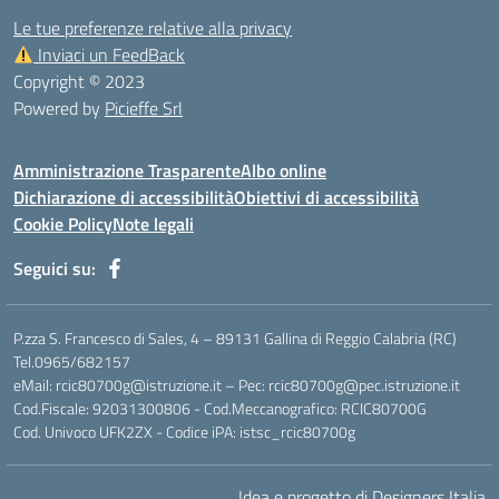
Le tue preferenze relative alla privacy
Inviaci un FeedBack
Copyright © 2023
Powered by
Picieffe Srl
Amministrazione Trasparente
Albo online
Dichiarazione di accessibilità
Obiettivi di accessibilità
Cookie Policy
Note legali
Seguici su:
P.zza S. Francesco di Sales, 4 – 89131 Gallina di Reggio Calabria (RC)
Tel.0965/682157
eMail: rcic80700g@istruzione.it – Pec: rcic80700g@pec.istruzione.it
Cod.Fiscale: 92031300806 - Cod.Meccanografico: RCIC80700G
Cod. Univoco UFK2ZX - Codice iPA: istsc_rcic80700g
Idea e progetto di Designers Italia