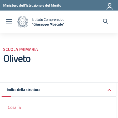
Vai ai contenuti
Vai al menu di navigazione
Vai al footer
Ministero dell'Istruzione e del Merito
Istituto Comprensivo
"Giuseppe Moscato"
— Visita la pagina iniziale della scuola
SCUOLA PRIMARIA
Oliveto
Indice della struttura
Cosa fa