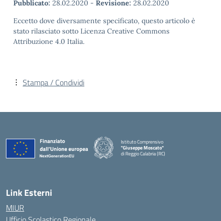
Pubblicato:
28.02.2020
-
Revisione:
28.02.2020
Eccetto dove diversamente specificato, questo articolo è
stato rilasciato sotto Licenza Creative Commons
Attribuzione 4.0 Italia.
Stampa / Condividi
Istituto Comprensivo
"Giuseppe Moscato"
di Reggio Calabria (RC)
— Visita la pagina iniziale della scuola
Link Esterni
MIUR
Ufficio Scolastico Regionale