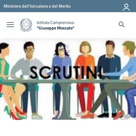
Vai ai contenuti
Vai al menu di navigazione
Vai al footer
Ministero dell'Istruzione e del Merito
Istituto Comprensivo
"Giuseppe Moscato"
— Visita la pagina iniziale della scuola