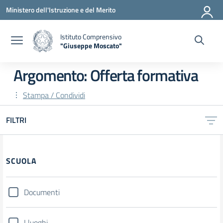
Vai ai contenuti
Vai al menu di navigazione
Vai al footer
Ministero dell'Istruzione e del Merito
Istituto Comprensivo
"Giuseppe Moscato"
— Visita la pagina iniziale della scuola
Argomento: Offerta formativa
Stampa / Condividi
FILTRI
Filtri
SCUOLA
Documenti
I luoghi