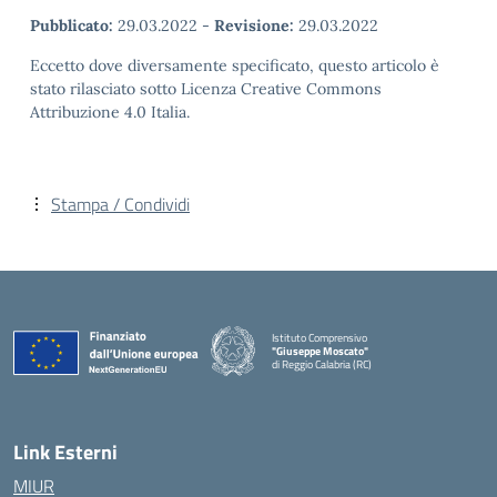
Pubblicato:
29.03.2022
-
Revisione:
29.03.2022
Eccetto dove diversamente specificato, questo articolo è
stato rilasciato sotto Licenza Creative Commons
Attribuzione 4.0 Italia.
Stampa / Condividi
Istituto Comprensivo
"Giuseppe Moscato"
di Reggio Calabria (RC)
— Visita la pagina iniziale della scuola
Link Esterni
MIUR