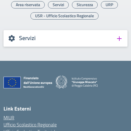
Area riservata
Servizi
Sicurezza
URP
USR - Ufficio Scolastico Regionale
Servizi
Istituto Comprensivo
"Giuseppe Moscato"
di Reggio Calabria (RC)
— Visita la pagina iniziale della scuola
Link Esterni
MIUR
Ufficio Scolastico Regionale