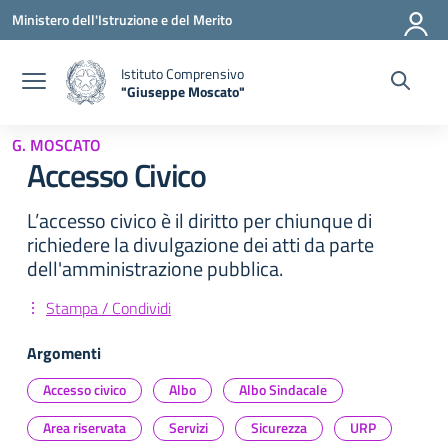
Vai ai contenuti
Vai al menu di navigazione
Vai al footer
Ministero dell'Istruzione e del Merito
Istituto Comprensivo
"Giuseppe Moscato"
— Visita la pagina iniziale della scuola
G. MOSCATO
Accesso Civico
L’accesso civico è il diritto per chiunque di
richiedere la divulgazione dei atti da parte
dell'amministrazione pubblica.
Stampa / Condividi
Argomenti
Accesso civico
Albo
Albo Sindacale
Area riservata
Servizi
Sicurezza
URP