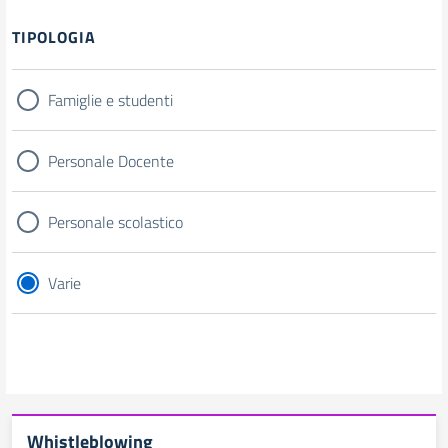
Filtri
TIPOLOGIA
Famiglie e studenti
Personale Docente
Personale scolastico
Varie
Whistleblowing