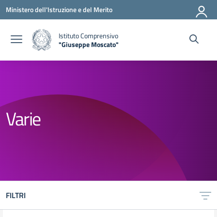
Vai ai contenuti
Vai al menu di navigazione
Vai al footer
Ministero dell'Istruzione e del Merito
Istituto Comprensivo
"Giuseppe Moscato"
— Visita la pagina iniziale della scuola
Varie
FILTRI